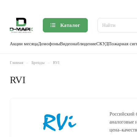
Каталог
Акции месяца
Домофоны
Видеонаблюдение
СКУД
Пожарная сиг
–
–
Главная
Бренды
RVI
RVI
Российский 
аналоговые 
цена–качест