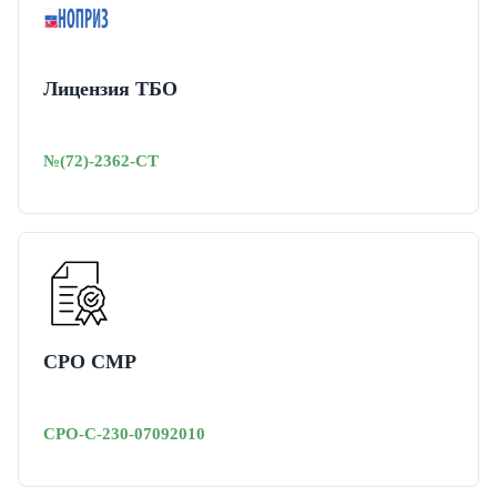
Лицензия ТБО
№(72)-2362-СТ
СРО СМР
СРО-С-230-07092010