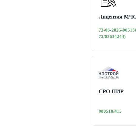
Лицензия МЧ
72-06-2025-00513
72/03634244)
СРО ПИР
080518/415