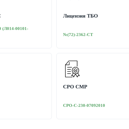
С
Лицензия ТБО
0 (Л014-00101-
№(72)-2362-СТ
СРО СМР
СРО-С-230-07092010